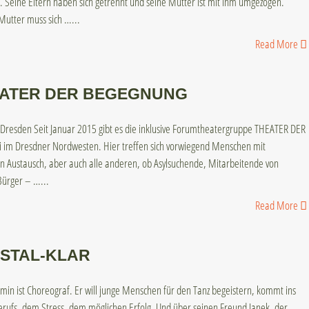
. Seine Eltern haben sich getrennt und seine Mutter ist mit ihm umgezogen.
 Mutter muss sich …
...
Read More
ATER DER BEGEGNUNG
 Dresden Seit Januar 2015 gibt es die inklusive Forumtheatergruppe THEATER DER
m Dresdner Nordwesten. Hier treffen sich vorwiegend Menschen mit
n Austausch, aber auch alle anderen, ob Asylsuchende, Mitarbeitende von
 Bürger – …
...
Read More
STAL-KLAR
min ist Choreograf. Er will junge Menschen für den Tanz begeistern, kommt ins
rufs, dem Stress, dem möglichen Erfolg. Und über seinen Freund Janek, der