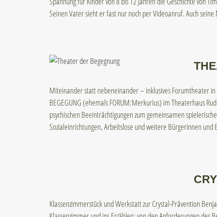
Spannung für Kinder von 8 bis 12 Jahren die Geschichte von Tim
Seinen Vater sieht er fast nur noch per Videoanruf. Auch seine
THE
Miteinander statt nebeneinander – inklusives Forumtheater in
BEGEGUNG (ehemals FORUM:Merkurius) im Theaterhaus Rudi i
psychischen Beeinträchtigungen zum gemeinsamen spielerische
Sozialeinrichtungen, Arbeitslose und weitere Bürgerinnen und
CRY
Klassenzimmerstück und Werkstatt zur Crystal-Prävention Benja
Klassenzimmer und ins Erzählen: von den Anforderungen des Be